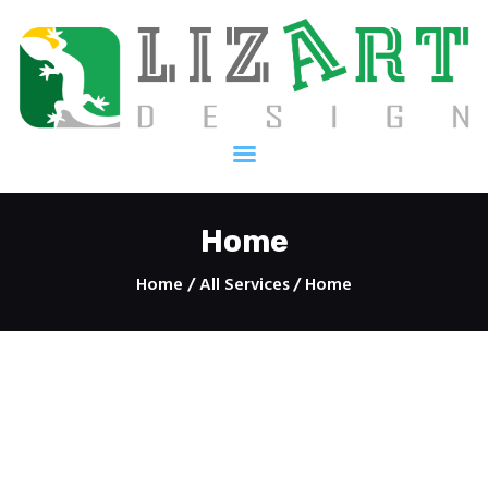
Kezdőlap
Szolgáltatásaink
Galéria
Home
Kapcsolat
Home
All Services
Home